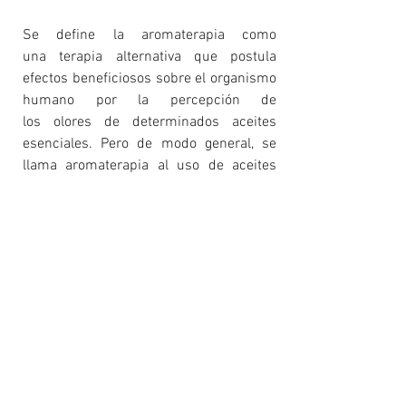
Se define la aromaterapia como
una
terapia alternativa
que postula
efectos beneficiosos sobre el organismo
humano por la percepción de
los
olores
de determinados
aceites
esenciales
. Pero de modo general, se
llama aromaterapia al uso de aceites
esenciales a través de su aplicación
tópica (piel) o a través de las vías
respiratorias. Una vez que un olor es
percibido a través de los receptores
olfativos, se generan conexiones
directas con el sistema límbico del
cerebro el cuál se encarga de integrar el
olfato, la memoria y las emociones.
Cada aceite esencial cuenta con
propiedades específicas, lo que nos