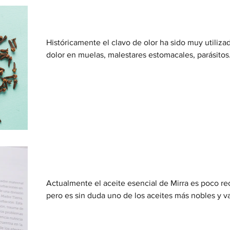
Aceite esencial de Clavo (Clove)
ismo
Crianza Consciente
UCDM
Mindfulness
Históricamente el clavo de olor ha sido muy utiliz
dolor en muelas, malestares estomacales, parásitos.
itación
Biodescodificación
Biodescodificacion
Aceite esencial de Mirra (Myrrh)
Actualmente el aceite esencial de Mirra es poco re
pero es sin duda uno de los aceites más nobles y va