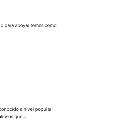
Slowliving
ado para apoyar temas como
..
conocido a nivel popular
liosos que...