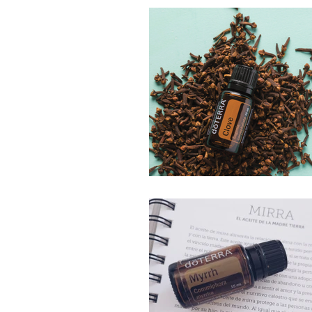
Mindfulliving
Minimal
Bioneurocoaching
Med